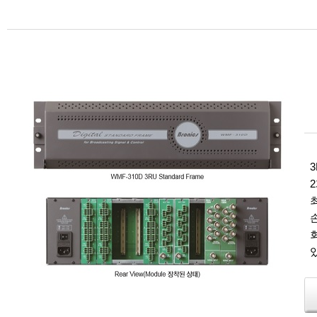
3R
2개
최
손
회
있