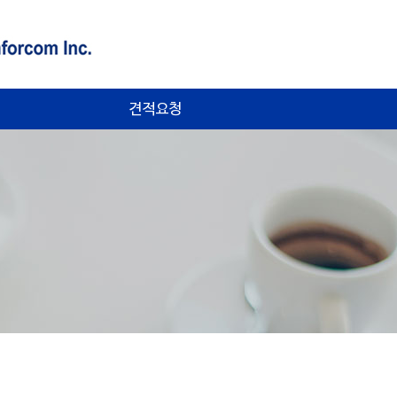
항
견적요청요령
명서
견적요청
시
보수