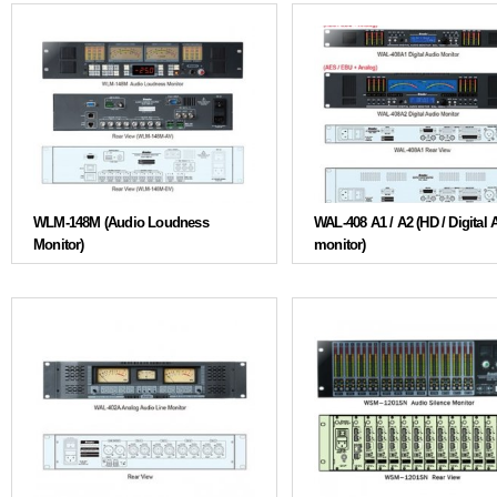
WLM-148M (Audio Loudness
WAL-408 A1 / A2 (HD / Digital 
Monitor)
monitor)